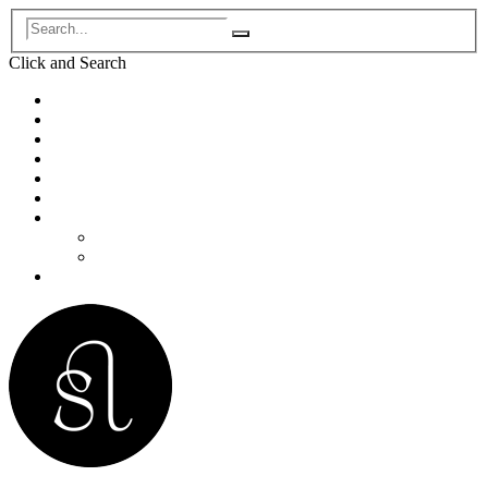
Click and
Search
Accueil
Biographie
Concerts
Enregistrements
Programmes de concert
Pédagogie/Masterclass
Médias
Photos
Vidéos
Contact