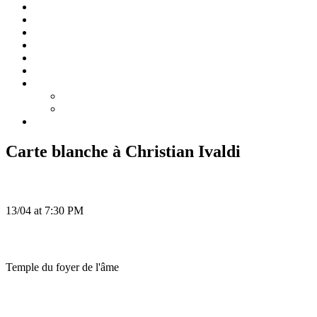
Accueil
Biographie
Concerts
Enregistrements
Programmes de concert
Pédagogie/Masterclass
Médias
Photos
Vidéos
Contact
Carte blanche à Christian Ivaldi
Hours and date:
13/04 at 7:30 PM
Place:
Temple du foyer de l'âme
Tickets: