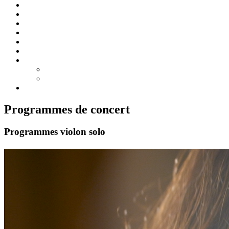
Accueil
Biographie
Concerts
Enregistrements
Programmes de concert
Pédagogie/Masterclass
Médias
Photos
Vidéos
Contact
Programmes de concert
Programmes violon solo