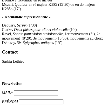
Beethove,
Sérénade
en ré majeur
Mozart,
Quatuor
en ré majeur K285 (15’20) ou en do majeur
K285b (17’)
« Normandie impressionniste »
Debussy,
Syrinx
(1’30)
Clarke,
Deux pièces pour alto et violoncelle
(10′)
Ravel,
Sonate pour violon et violoncelle,
1er mouvement (5’), 2e
mouvement (8’20), 3e mouvement (15’30), mouvements au choix
Debussy,
Six Épigraphes antiques
(15’)
Contact
Saskia Lethiec
saskialethiec[at]gmail.com
facebook.com/saskialethiec
Newsletter
MAIL*
PRÉNOM