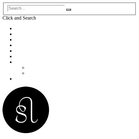
Click and
Search
Accueil
Biographie
Concerts
Enregistrements
Programmes de concert
Pédagogie/Masterclass
Médias
Photos
Vidéos
Contact