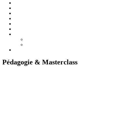
Accueil
Biographie
Concerts
Enregistrements
Programmes de concert
Pédagogie/Masterclass
Médias
Photos
Vidéos
Contact
Pédagogie & Masterclass