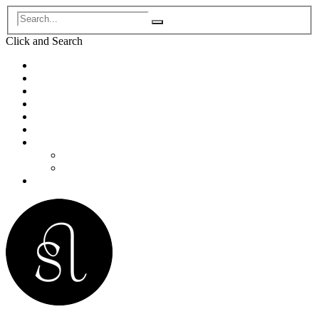
Click and
Search
Accueil
Biographie
Concerts
Enregistrements
Programmes de concert
Pédagogie/Masterclass
Médias
Photos
Vidéos
Contact