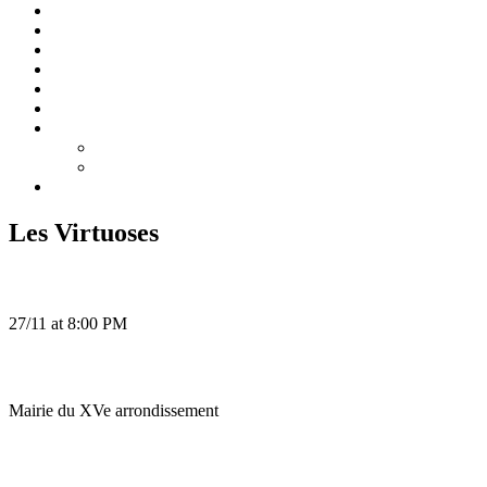
Accueil
Biographie
Concerts
Enregistrements
Programmes de concert
Pédagogie/Masterclass
Médias
Photos
Vidéos
Contact
Les Virtuoses
Hours and date:
27/11 at 8:00 PM
Place:
Mairie du XVe arrondissement
Tickets: