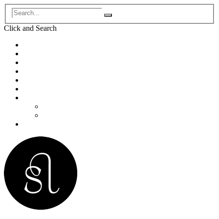
Click and
Search
Accueil
Biographie
Concerts
Enregistrements
Programmes de concert
Pédagogie/Masterclass
Médias
Photos
Vidéos
Contact